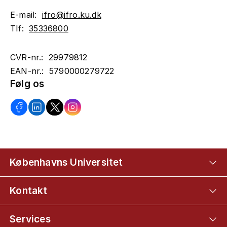
E-mail:
ifro@ifro.ku.dk
Tlf:
35336800
CVR-nr.: 29979812
EAN-nr.: 5790000279722
Følg os
Københavns Universitet
Kontakt
Services