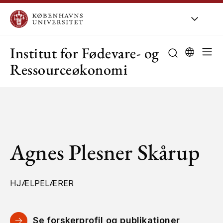
KU
/
Om KU
/
O
Institut for Fødevare- og
Ressourceøkonomi
Agnes Plesner Skårup
HJÆLPELÆRER
Se forskerprofil og publikationer