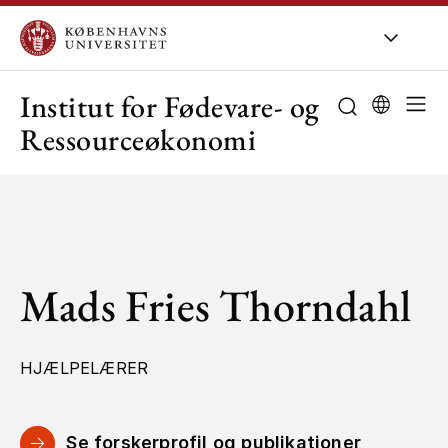
KU
/
Om KU
/
O
Institut for Fødevare- og
Ressourceøkonomi
Mads Fries Thorndahl
HJÆLPELÆRER
Se forskerprofil og publikationer