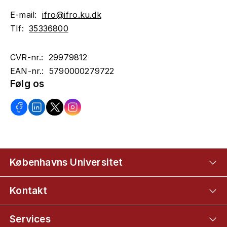
E-mail:
ifro@ifro.ku.dk
Tlf:
35336800
CVR-nr.: 29979812
EAN-nr.: 5790000279722
Følg os
Københavns Universitet
Kontakt
Services