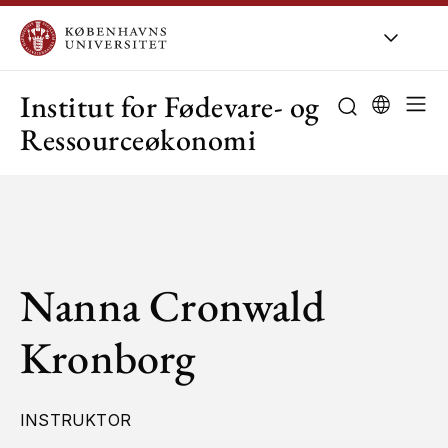
KU
/
Om KU
/
O
Institut for Fødevare- og
Ressourceøkonomi
Nanna Cronwald
Kronborg
INSTRUKTOR