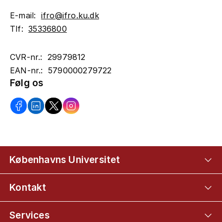
E-mail:
ifro@ifro.ku.dk
Tlf:
35336800
CVR-nr.: 29979812
EAN-nr.: 5790000279722
Følg os
Københavns Universitet
Kontakt
Services