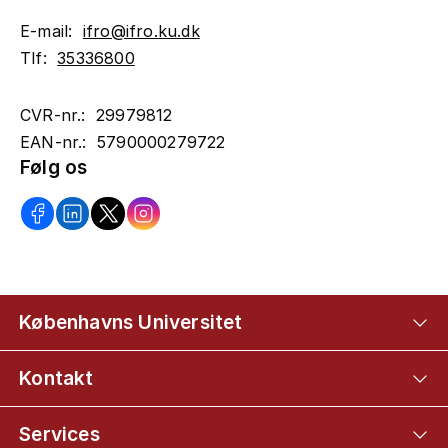
E-mail:
ifro@ifro.ku.dk
Tlf:
35336800
CVR-nr.: 29979812
EAN-nr.: 5790000279722
Følg os
Københavns Universitet
Kontakt
Services