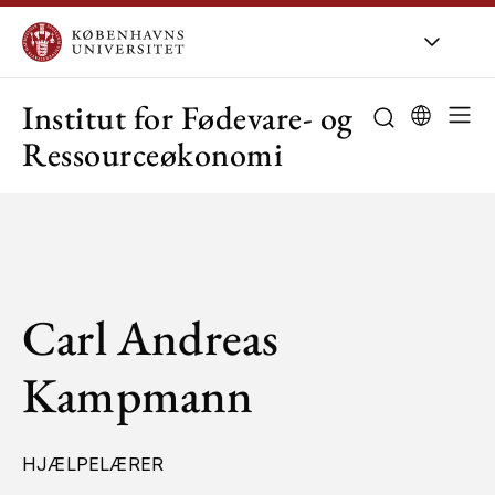
KU
/
Om KU
/
O
Institut for Fødevare- og
Ressourceøkonomi
Carl Andreas
Kampmann
HJÆLPELÆRER