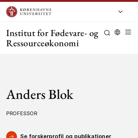
KU
/
Om KU
/
O
Institut for Fødevare- og
Ressourceøkonomi
Anders Blok
PROFESSOR
Se forskerprofil og publikationer