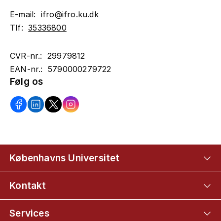
E-mail:
ifro@ifro.ku.dk
Tlf:
35336800
CVR-nr.: 29979812
EAN-nr.: 5790000279722
Følg os
Københavns Universitet
Kontakt
Services