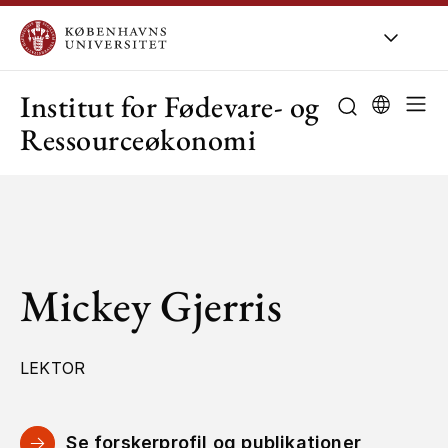
KU
/
Om KU
/
O
Institut for Fødevare- og
Ressourceøkonomi
Mickey Gjerris
LEKTOR
Se forskerprofil og publikationer