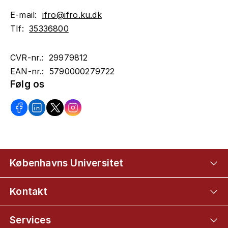
E-mail:
ifro@ifro.ku.dk
Tlf:
35336800
CVR-nr.: 29979812
EAN-nr.: 5790000279722
Følg os
Københavns Universitet
Kontakt
Services