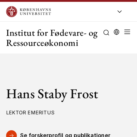
KU
/
Om KU
/
O
Institut for Fødevare- og
Ressourceøkonomi
Hans Staby Frost
LEKTOR EMERITUS
Se forskerprofil og publikationer