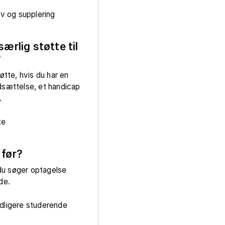
 og supplering
særlig støtte til
?
øtte, hvis du har en
dsættelse, et handicap
.
te
 før?
u søger optagelse
nde.
idligere studerende