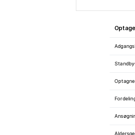
Optagel
Adgangs
Standby
Optagne
Fordelin
Ansøgnin
Aldersg