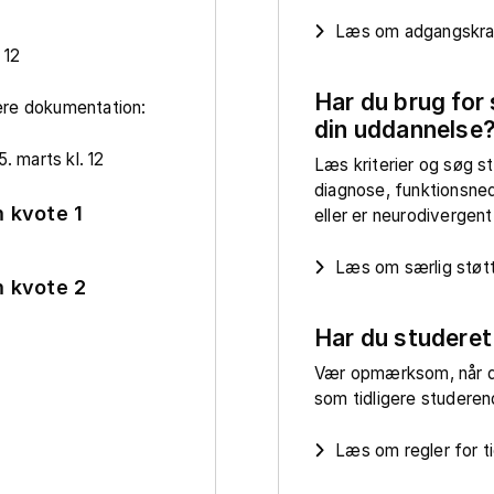
Læs om adgangskrav
 12
Har du brug for 
ere dokumentation:
din uddannelse
. marts kl. 12
Læs kriterier og søg st
diagnose, funktionsne
 kvote 1
eller er neurodivergent
Læs om særlig støt
 kvote 2
Har du studeret
Vær opmærksom, når d
som tidligere studere
Læs om regler for t