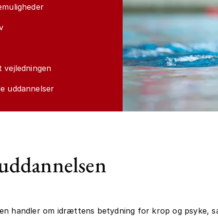
emuligheder
v
 vejledningen
de uddannelser
uddannelsen
en handler om idrættens betydning for krop og psyke, 