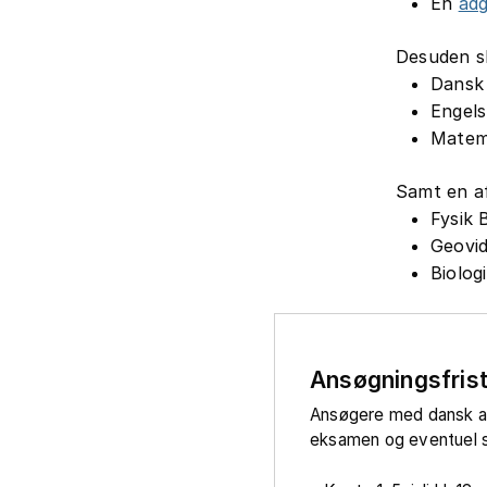
En
ad
Desuden sk
Dansk
Engels
Matem
Samt en af
Fysik 
Geovi
Biolog
Ansøgningsfris
Ansøgere med dansk 
eksamen og eventuel s