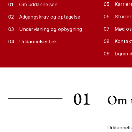
05
Karrier
01
Om uddannelsen
06
Studieli
02
Adgangskrav og optagelse
07
Mød os
03
Undervisning og opbygning
08
Kontakt
04
Uddannelsestjek
09
Lignen
01
Om 
Uddannels