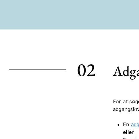
02
Adga
For at søg
adgangskr
En
ad
eller