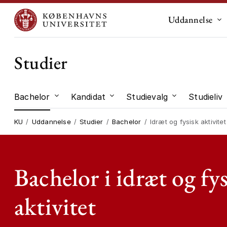
Uddannelse
Un
Studier
Bachelor
Kandidat
Studievalg
Studieliv
Undermenu til "Bachelor"
Undermenu til "Kandidat"
Undermenu til
KU
Uddannelse
Studier
Bachelor
Idræt og fysisk aktivitet
Bachelor i idræt og fy
aktivitet