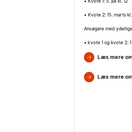
• Kvote 1: 5. juli kl. 12
• Kvote 2: 15. marts kl.
Ansøgere med yderlig
• kvote 1 og kvote 2: 15
Læs mere om
Læs mere om