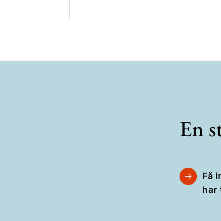
En st
Få i
har 