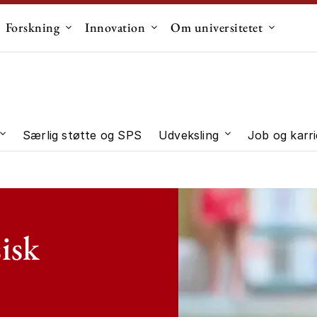
Forskning
Innovation
Om universitetet
dermenu til "Uddannelse"
Undermenu til "Forskning"
Undermenu til "Innovation"
Undermen
Særlig støtte og SPS
Udveksling
Job og karri
 "Studievalg"
Undermenu til "Studieliv"
Undermenu til "U
sisk