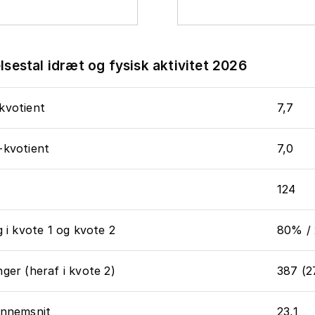
sestal idræt og fysisk aktivitet 2026
kvotient
7,7
-kvotient
7,0
124
g i kvote 1 og kvote 2
80% /
ger (heraf i kvote 2)
387 (2
ennemsnit
23,1