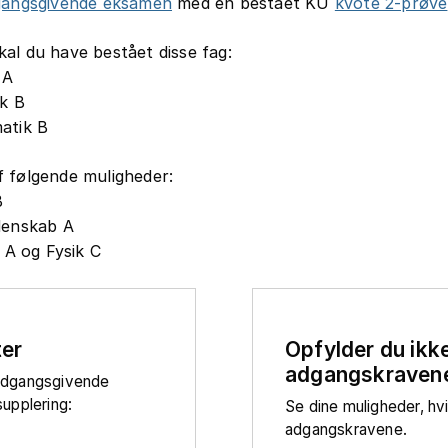
gangsgivende eksamen
med en bestået KU
kvote 2-prøve
al du have bestået disse fag:
 A
k B
atik B
 følgende muligheder:
B
denskab A
i A og Fysik C
ter
Opfylder du ikk
adgangskraven
adgangsgivende
upplering:
Se dine muligheder, hv
adgangskravene.