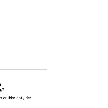
e
e?
is du ikke opfylder