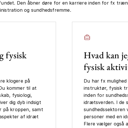
mfundet. Den åbner døre for en karriere inden for fx træn
inistration og sundhedsfremme.
g fysisk
Hvad kan je
fysisk aktivi
ære klogere på
Du har fx mulighed 
 Du kommer til at
instruktør, fysisk 
kab, fysiologi,
inden for sundhedss
ver dig dyb indsigt
idrætsverden. I de 
ker på kroppen, samt
sundhedssektoren v
aspekter af idræt
personer med en id
Flere vælger også a