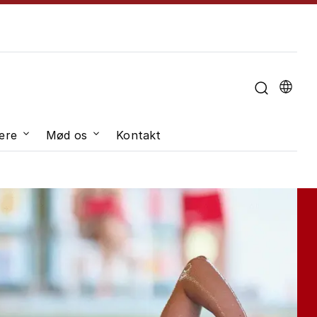
u til "Om universitetet"
ere
Mød os
Kontakt
dveksling"
Undermenu til "Job og karriere"
Undermenu til "Mød os"