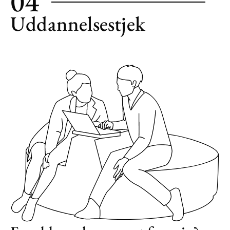
04
Uddannelsestjek