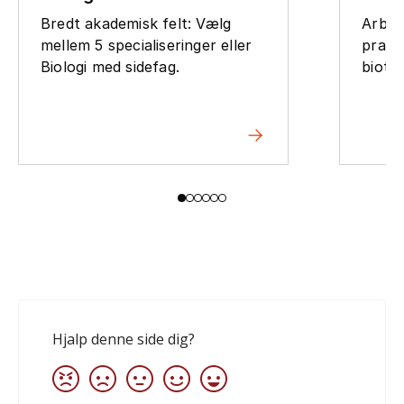
Bredt akademisk felt: Vælg
Arbej
mellem 5 specialiseringer eller
prakt
Biologi med sidefag.
biote