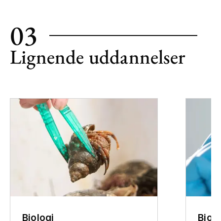
−
03
Lignende uddannelser
Biologi
Biot