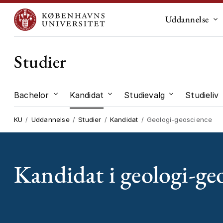
Uddannelse
Un
Studier
Bachelor
Kandidat
Studievalg
Studieliv
Undermenu til "Bachelor"
Undermenu til "Kandidat"
Undermenu til
KU
Uddannelse
Studier
Kandidat
Geologi-geoscience
Kandidat i geologi-ge