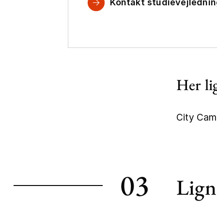
Kontakt studievejledni
Her li
City Cam
+
−
03
Lign