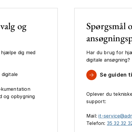
valg og
Spørgsmål 
ansøgningsp
t hjælpe dig med
Har du brug for hjæl
digitale ansøgning?
digitale
Se guiden t
okumentation
Oplever du teknisk
ld og opbygning
support:
Mail:
it-service@ad
Telefon:
35 32 32 3