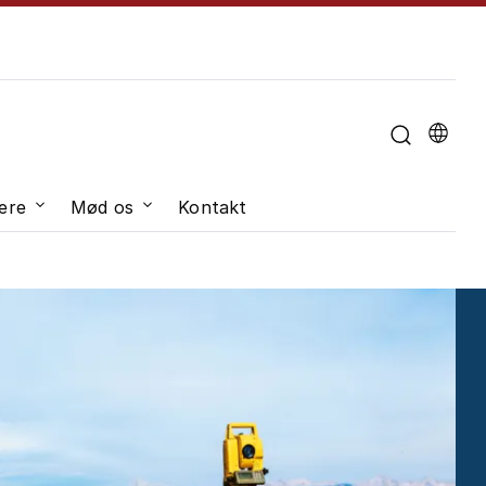
u til "Om universitetet"
ere
Mød os
Kontakt
dveksling"
Undermenu til "Job og karriere"
Undermenu til "Mød os"