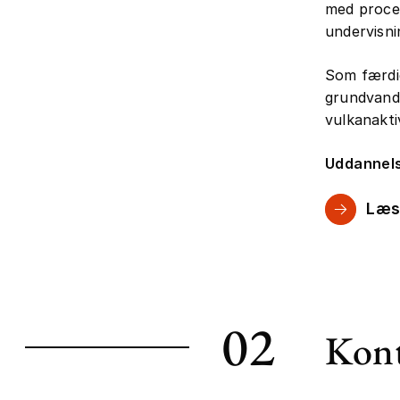
med proces
undervisni
Som færdi
grundvands
vulkanakti
Uddannels
Læs
02
Kont