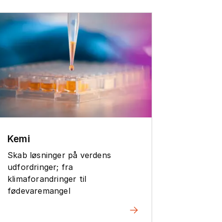
Klima
Kemi
Lær om 
Skab løsninger på verdens
mange f
udfordringer; fra
klimaforandringer til
fødevaremangel