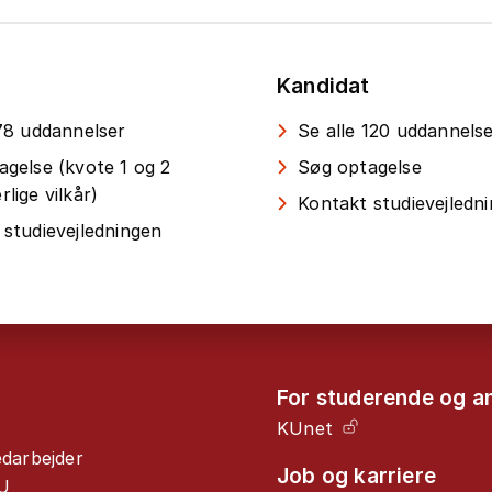
Kandidat
 78 uddannelser
Se alle 120 uddannels
agelse (kvote 1 og 2
Søg optagelse
lige vilkår)
Kontakt studievejledn
 studievejledningen
For studerende og a
KUnet
edarbejder
Job og karriere
U