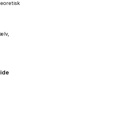
eoretisk
ælv,
ide