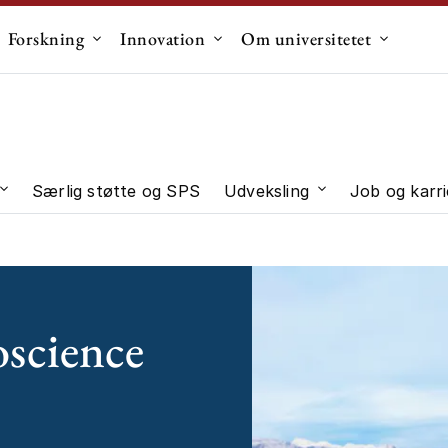
Forskning
Innovation
Om universitetet
dermenu til "Uddannelse"
Undermenu til "Forskning"
Undermenu til "Innovation"
Undermen
Særlig støtte og SPS
Udveksling
Job og karri
 "Studievalg"
Undermenu til "Studieliv"
Undermenu til "U
oscience