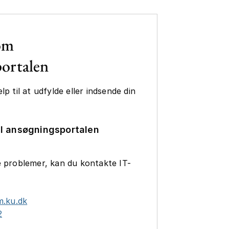
om
ortalen
p til at udfylde eller indsende din
il ansøgningsportalen
e problemer, kan du kontakte IT-
m.ku.dk
2