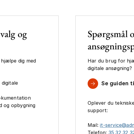
valg og
Spørgsmål 
ansøgningsp
t hjælpe dig med
Har du brug for hjæl
digitale ansøgning?
digitale
Se guiden t
okumentation
Oplever du teknisk
ld og opbygning
support:
Mail:
it-service@ad
Telefon:
35 32 32 3