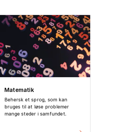
Matem
Matematik
Arbejd
Behersk et sprog, som kan
og fors
bruges til at løse problemer
grundla
mange steder i samfundet.