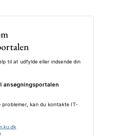
om
ortalen
p til at udfylde eller indsende din
il ansøgningsportalen
e problemer, kan du kontakte IT-
m.ku.dk
2