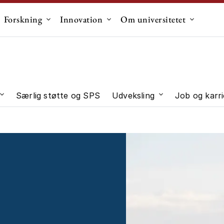
Forskning
Innovation
Om universitetet
dermenu til "Uddannelse"
Undermenu til "Forskning"
Undermenu til "Innovation"
Undermen
Særlig støtte og SPS
Udveksling
Job og karri
 "Studievalg"
Undermenu til "Studieliv"
Undermenu til "U