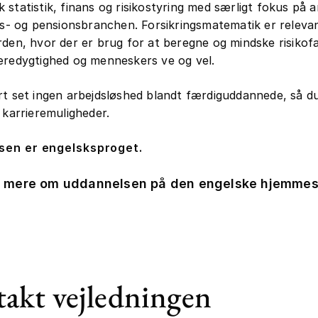
 statistik, finans og risikostyring med særligt fokus på 
ngs- og pensionsbranchen. Forsikringsmatematik er relevan
rden, hvor der er brug for at beregne og mindske risikof
æredygtighed og menneskers ve og vel.
rt set ingen arbejdsløshed blandt færdiguddannede, så du
e karrieremuligheder.
sen er engelsksproget.
 mere om uddannelsen på den engelske hjemmes
akt vejledningen