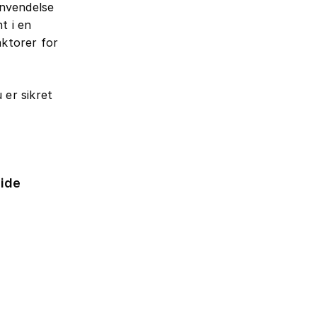
anvendelse
t i en
aktorer for
 er sikret
ide