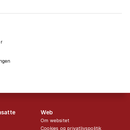
er
ingen
nsatte
Web
Om websitet
Cookies og privatlivspolitik