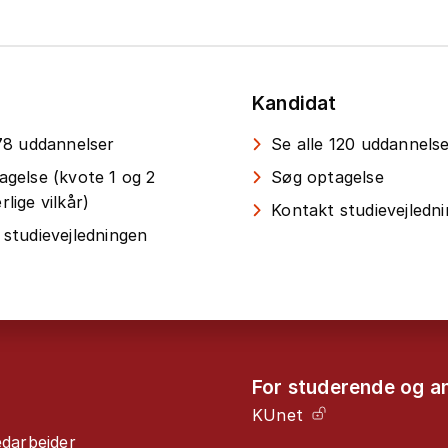
Kandidat
 78 uddannelser
Se alle 120 uddannels
agelse (kvote 1 og 2
Søg optagelse
lige vilkår)
Kontakt studievejledn
 studievejledningen
For studerende og a
KUnet
edarbejder