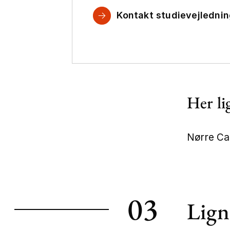
Kontakt studievejledni
Her li
Nørre Ca
+
−
03
Lign