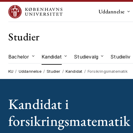
Uddannelse
Un
Studier
Bachelor
Kandidat
Studievalg
Studieliv
Undermenu til "Bachelor"
Undermenu til "Kandidat"
Undermenu til
KU
Uddannelse
Studier
Kandidat
Forsikringsmatematik
Kandidat i
forsikringsmatematik