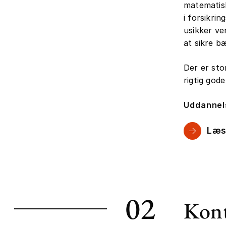
matematisk
i forsikri
usikker ve
at sikre b
Der er sto
rigtig god
Uddannel
Læs
02
Kont