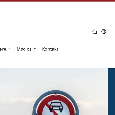
u til "Om universitetet"
ere
Mød os
Kontakt
dveksling"
Undermenu til "Job og karriere"
Undermenu til "Mød os"