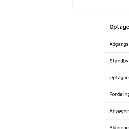
Optage
Adgangs
Standby
Optagne
Fordelin
Ansøgnin
Aldersg