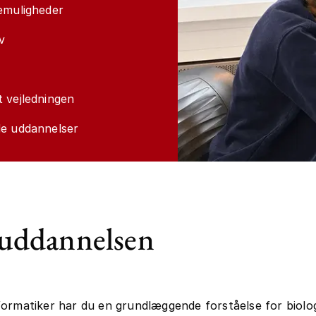
emuligheder
v
 vejledningen
de uddannelser
uddannelsen
ormatiker har du en grundlæggende forståelse for biolo