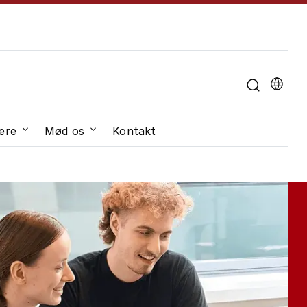
u til "Om universitetet"
ere
Mød os
Kontakt
dveksling"
Undermenu til "Job og karriere"
Undermenu til "Mød os"