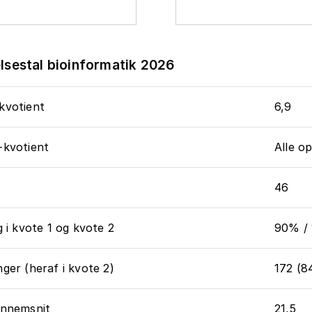
lsestal bioinformatik 2026
kvotient
6,9
-kvotient
Alle o
46
g i kvote 1 og kvote 2
90% /
ger (heraf i kvote 2)
172 (8
ennemsnit
21,5