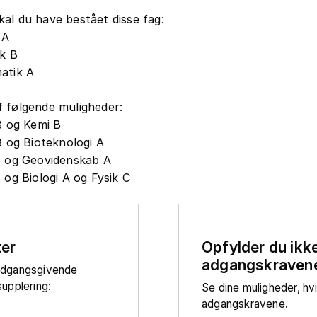
al du have bestået disse fag:
 A
k B
atik A
 følgende muligheder:
B og Kemi B
B og Bioteknologi A
B og Geovidenskab A
 og Biologi A og Fysik C
ter
Opfylder du ikk
adgangskraven
adgangsgivende
upplering:
Se dine muligheder, hv
adgangskravene.