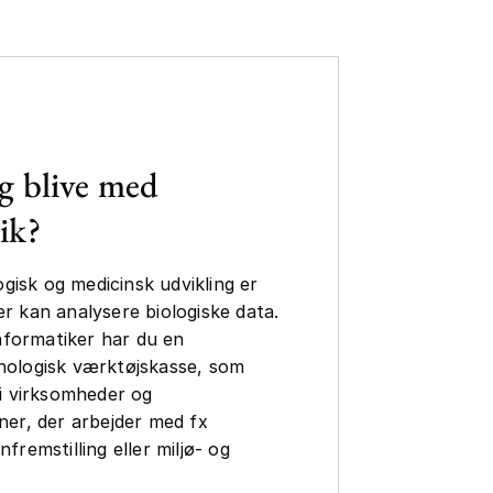
g blive med
ik?
isk og medicinsk udvikling er
er kan analysere biologiske data.
formatiker har du en
knologisk værktøjskasse, som
 i virksomheder og
oner, der arbejder med fx
nfremstilling eller miljø- og