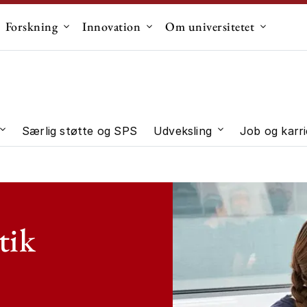
Forskning
Innovation
Om universitetet
dermenu til "Uddannelse"
Undermenu til "Forskning"
Undermenu til "Innovation"
Undermen
Særlig støtte og SPS
Udveksling
Job og karri
 "Studievalg"
Undermenu til "Studieliv"
Undermenu til "U
tik