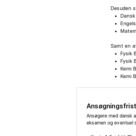
Desuden sk
Dansk
Engels
Matem
Samt en af
Fysik 
Fysik 
Kemi 
Kemi B
Ansøgningsfris
Ansøgere med dansk 
eksamen og eventuel s