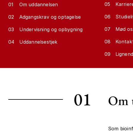
05
Karrier
01
Om uddannelsen
06
Studieli
02
Adgangskrav og optagelse
07
Mød os
03
Undervisning og opbygning
08
Kontakt
04
Uddannelsestjek
09
Lignen
01
Om 
Som bioinf