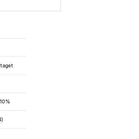
ptaget
 10%
4)