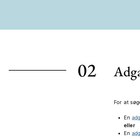
02
Adga
For at søg
En
ad
eller
En
ad