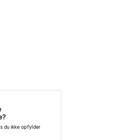
e
e?
is du ikke opfylder