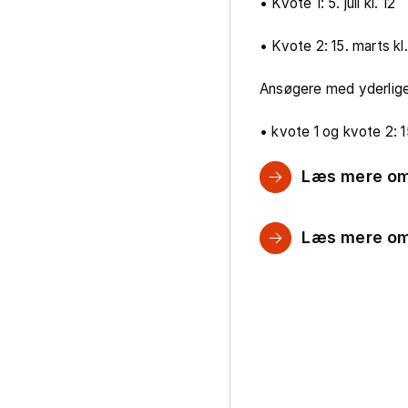
• Kvote 1: 5. juli kl. 12
• Kvote 2: 15. marts kl.
Ansøgere med yderlig
• kvote 1 og kvote 2: 15
Læs mere om
Læs mere om