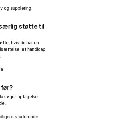
 og supplering
særlig støtte til
?
øtte, hvis du har en
dsættelse, et handicap
.
te
 før?
u søger optagelse
nde.
idligere studerende