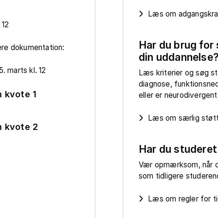
Læs om adgangskrav
 12
Har du brug for 
ere dokumentation:
din uddannelse
. marts kl. 12
Læs kriterier og søg st
diagnose, funktionsne
 kvote 1
eller er neurodivergent
Læs om særlig støt
 kvote 2
Har du studeret
Vær opmærksom, når d
som tidligere studere
Læs om regler for t