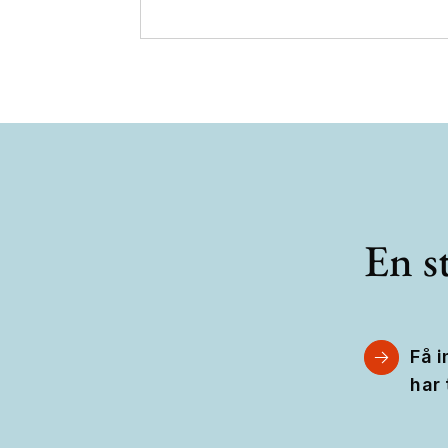
En st
Få i
har 