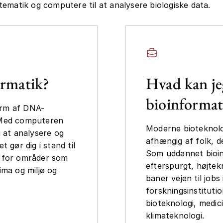
ematik og computere til at analysere biologiske data.
ormatik?
Hvad kan je
bioinformat
form af DNA-
 Med computeren
Moderne bioteknolog
u at analysere og
afhængig af folk, d
 gør dig i stand til
Som uddannet bioin
n for områder som
efterspurgt, højte
ima og miljø og
baner vejen til jobs
forskningsinstituti
bioteknologi, medici
klimateknologi.