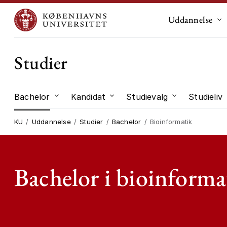
Uddannelse
Un
Studier
Bachelor
Kandidat
Studievalg
Studieliv
Undermenu til "Bachelor"
Undermenu til "Kandidat"
Undermenu til
KU
Uddannelse
Studier
Bachelor
Bioinformatik
Bachelor i bioinforma