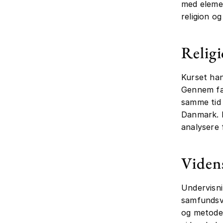
med eleme
religion o
Relig
Kurset han
Gennem fæl
samme tid 
Danmark. D
analysere f
Viden
Undervisni
samfundsvi
og metoder