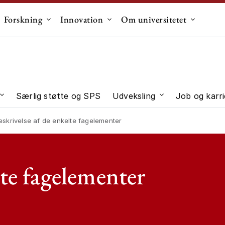
Forskning
Innovation
Om universitetet
dermenu til "Uddannelse"
Undermenu til "Forskning"
Undermenu til "Innovation"
Undermen
Særlig støtte og SPS
Udveksling
Job og karri
 "Studievalg"
Undermenu til "Studieliv"
Undermenu til "U
eskrivelse af de enkelte fagelementer
lte fagelementer