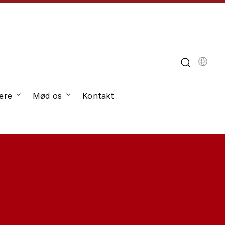
u til "Om universitetet"
ere
Mød os
Kontakt
dveksling"
Undermenu til "Job og karriere"
Undermenu til "Mød os"