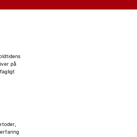
oldtidens
liver på
fagligt
etoder,
erfaring