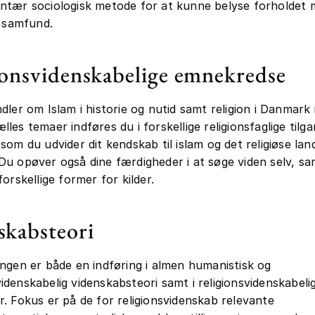
ntær sociologisk metode for at kunne belyse forholdet 
g samfund.
ionsvidenskabelige emnekredse
dler om Islam i historie og nutid samt religion i Danmark 
les temaer indføres du i forskellige religionsfaglige tilg
som du udvider dit kendskab til islam og det religiøse lan
u opøver også dine færdigheder i at søge viden selv, sa
orskellige former for kilder.
skabsteori
ngen er både en indføring i almen humanistisk og
denskabelig videnskabsteori samt i religionsvidenskabelig
. Fokus er på de for religionsvidenskab relevante