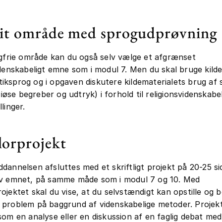
rit område med sprogudprøvning
lgfrie område kan du også selv vælge et afgrænset
idenskabeligt emne som i modul 7. Men du skal bruge kilde
ksprog og i opgaven diskutere kildematerialets brug af 
igiøse begreber og udtryk) i forhold til religionsvidenskabe
linger.
lorprojekt
dannelsen afsluttes med et skriftligt projekt på 20-25 si
lv emnet, på samme måde som i modul 7 og 10. Med
ojektet skal du vise, at du selvstændigt kan opstille og 
problem på baggrund af videnskabelige metoder. Projekt
som en analyse eller en diskussion af en faglig debat med