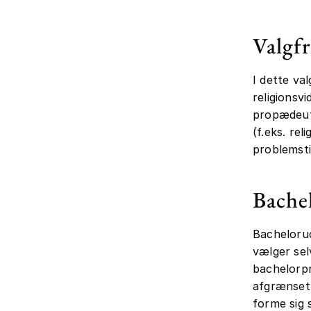
Valgf
I dette va
religionsv
propædeuti
(f.eks. rel
problemstil
Bache
Bachelorud
vælger se
bachelorpr
afgrænset 
forme sig 