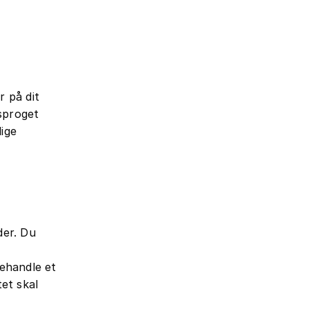
r på dit
sproget
lige
der. Du
behandle et
et skal