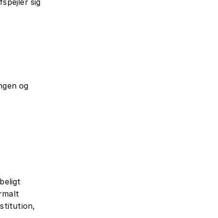
spejler sig
ingen og
beligt
rmalt
stitution,