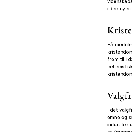
videnskabs
i den nyere
Krist
På modulet
kristendom
frem til i
hellenisti
kristendo
Valgf
I det valg
emne og sk
inden for 
et fænomen