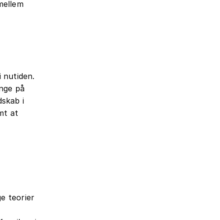
mellem
i nutiden.
ange på
dskab i
mt at
e teorier