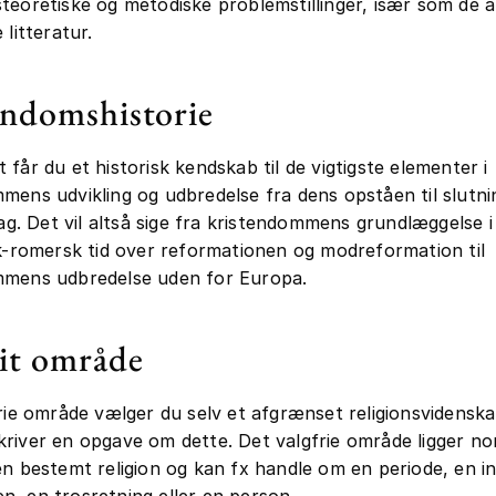
teoretiske og metodiske problemstillinger, især som de af
 litteratur.
endomshistorie
 får du et historisk kendskab til de vigtigste elementer i
mens udvikling og udbredelse fra dens opståen til slutn
 dag. Det vil altså sige fra kristendommens grundlæggelse i
sk-romersk tid over reformationen og modreformation til
mmens udbredelse uden for Europa.
rit område
frie område vælger du selv et afgrænset religionsvidenska
river en opgave om dette. Det valgfrie område ligger no
en bestemt religion og kan fx handle om en periode, en in
, en trosretning eller en person.