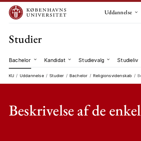
Uddannelse
Un
Studier
Bachelor
Kandidat
Studievalg
Studieliv
Undermenu til "Bachelor"
Undermenu til "Kandidat"
Undermenu til
KU
Uddannelse
Studier
Bachelor
Religionsvidenskab
B
Beskrivelse af de enke