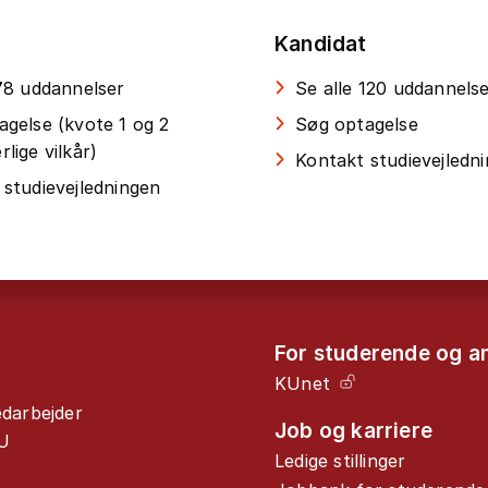
Kandidat
 78 uddannelser
Se alle 120 uddannels
agelse (kvote 1 og 2
Søg optagelse
lige vilkår)
Kontakt studievejledn
 studievejledningen
For studerende og a
KUnet
edarbejder
Job og karriere
U
Ledige stillinger