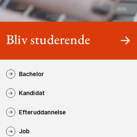
Bliv studerende
Bachelor
Kandidat
Efteruddannelse
Job